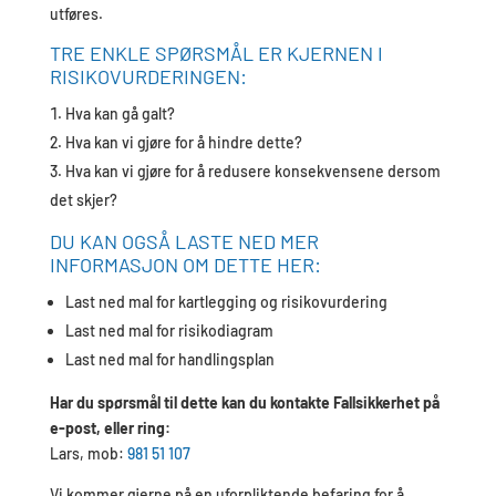
utføres.
TRE ENKLE SPØRSMÅL ER KJERNEN I
RISIKOVURDERINGEN:
Hva kan gå galt?
Hva kan vi gjøre for å hindre dette?
Hva kan vi gjøre for å redusere konsekvensene dersom
det skjer?
DU KAN OGSÅ LASTE NED MER
INFORMASJON OM DETTE HER:
Last ned mal for kartlegging og risikovurdering
Last ned mal for risikodiagram
Last ned mal for handlingsplan
Har du spørsmål til dette kan du kontakte Fallsikkerhet på
e-post, eller ring:
Lars, mob:
981 51 107
Vi kommer gjerne på en uforpliktende befaring for å