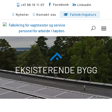
Facebook
+47 98 15 11 07

LinkedIn


Nyheter
Kontakt oss
Fallsikringskurs



EKSISTERENDE BYGG