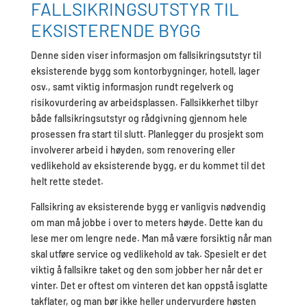
FALLSIKRINGSUTSTYR TIL
EKSISTERENDE BYGG
Denne siden viser informasjon om fallsikringsutstyr til
eksisterende bygg som kontorbygninger, hotell, lager
osv., samt viktig informasjon rundt regelverk og
risikovurdering av arbeidsplassen. Fallsikkerhet tilbyr
både fallsikringsutstyr og rådgivning gjennom hele
prosessen fra start til slutt. Planlegger du prosjekt som
involverer arbeid i høyden, som renovering eller
vedlikehold av eksisterende bygg, er du kommet til det
helt rette stedet.
Fallsikring av eksisterende bygg er vanligvis nødvendig
om man må jobbe i over to meters høyde. Dette kan du
lese mer om lengre nede. Man må være forsiktig når man
skal utføre service og vedlikehold av tak. Spesielt er det
viktig å fallsikre taket og den som jobber her når det er
vinter. Det er oftest om vinteren det kan oppstå isglatte
takflater, og man bør ikke heller undervurdere høsten