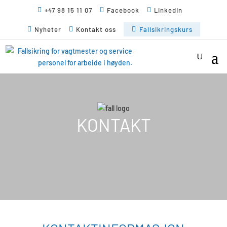

+47 98 15 11 07

Facebook

LinkedIn

Nyheter

Kontakt oss

Fallsikringskurs
KONTAKT