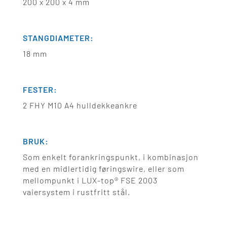
200 x 200 x 4 mm
STANGDIAMETER:
18 mm
FESTER:
2 FHY M10 A4 hulldekkeankre
BRUK:
Som enkelt forankringspunkt, i kombinasjon
med en midlertidig føringswire, eller som
mellompunkt i LUX-top® FSE 2003
vaiersystem i rustfritt stål.