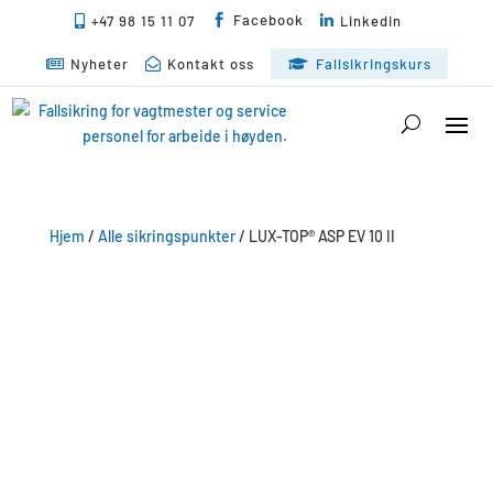
Facebook
+47 98 15 11 07

LinkedIn


Nyheter
Kontakt oss
Fallsikringskurs



Hjem
/
Alle sikringspunkter
/ LUX-TOP® ASP EV 10 II