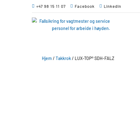

+47 98 15 11 07

Facebook

LinkedIn
Hjem
/
Takkrok
/ LUX-TOP® SDH-FALZ