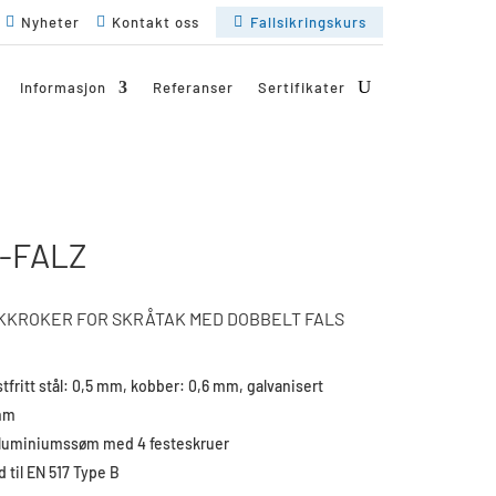

Nyheter

Kontakt oss

Fallsikringskurs
Informasjon
Referanser
Sertifikater
-FALZ
KKROKER FOR SKRÅTAK MED DOBBELT FALS
fritt stål: 0,5 mm, kobber: 0,6 mm, galvanisert
 mm
 aluminiumssøm med 4 festeskruer
d til EN 517 Type B