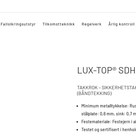
Fallsikringsutstyr
Tilkomstteknikk
Regelverk
Årlig kontroll
LUX-TOP® SDH
TAKKROK – SIKKERHETSTA
(BÅNDTEKKING)
Minimum metalltykkelse: Rust
stålplate: 0,6 mm, sink: 0,7
Festemateriale: Festejern i
Testet og sertifisert i henhol