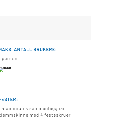
MAKS. ANTALL BRUKERE:
1 person
FESTER:
1 aluminiums sammenleggbar
klemmskinne med 4 festeskruer