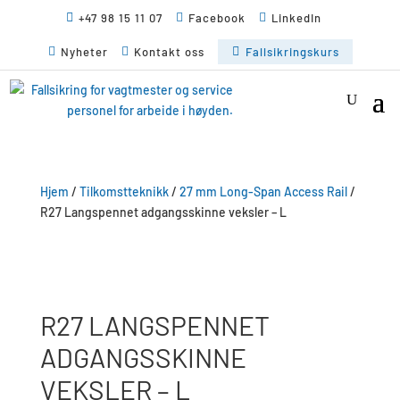

+47 98 15 11 07

Facebook

LinkedIn

Nyheter

Kontakt oss

Fallsikringskurs
Hjem
/
Tilkomstteknikk
/
27 mm Long-Span Access Rail
/
R27 Langspennet adgangsskinne veksler – L
R27 LANGSPENNET
ADGANGSSKINNE
VEKSLER – L