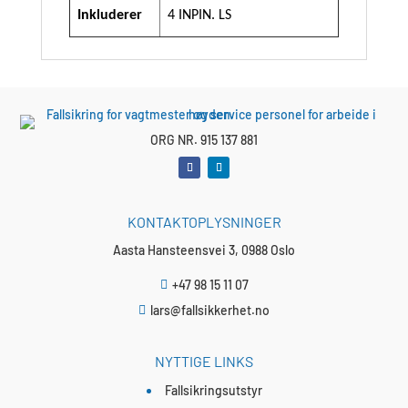
Inkluderer
4 INPIN. LS
ORG NR. 915 137 881
KONTAKTOPLYSNINGER
Aasta Hansteensvei 3, 0988 Oslo
+47 98 15 11 07

lars@fallsikkerhet.no

NYTTIGE LINKS
Fallsikringsutstyr