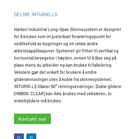
DELNR. INTURN1.LS
Harken Industrial Long-Span Skinnesystem er designet
for å brukes som et justerbart forankringspunkt for
vedlikehold av bygninger og en rekke andre
arbeidsapplikasjoner. Systemet gir frihet til vertikal og
horisontal bevegelse i høyden, evnen til å låse seg på
plass mens du arbeider og kan brukes til fallsikring.
Vekslere gjør det enkelt for brukere å endre
glideranvisninger uten å koble fra skinnesystemet.
INTURN1.LS tillater 90° retningsendringer. Doble glidere
(IN9606. CLEAR) kan ikke brukes med veksleren, to
enkeltglidere må brukes.
Kontakt oss