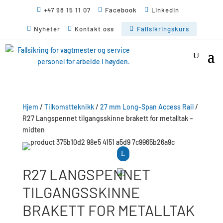

+47 98 15 11 07

Facebook

LinkedIn

Nyheter

Kontakt oss

Fallsikringskurs
Hjem
/
Tilkomstteknikk
/
27 mm Long-Span Access Rail
/
R27 Langspennet tilgangsskinne brakett for metalltak –
midten
L
Customizable for easy installation
Bracket plates can be customized to fit different roof profiles. Rivets are included for easy installation. Supply dimensions in diagram when you order.
R27 LANGSPENNET
TILGANGSSKINNE
BRAKETT FOR METALLTAK