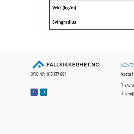
Vekt (kg/m)
Svingradius
KONT
ORG NR. 915 137 881
Aasta H
+47 9

lars@
