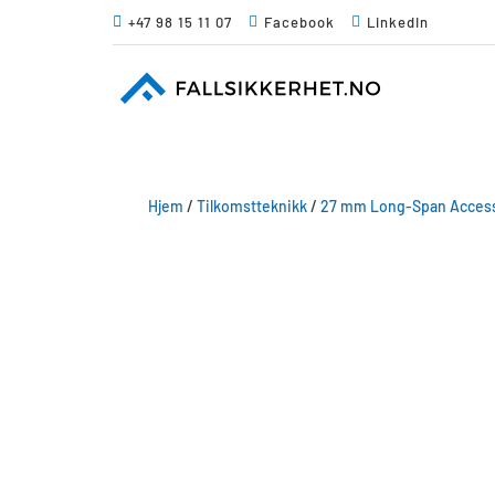

+47 98 15 11 07

Facebook

LinkedIn
Hjem
/
Tilkomstteknikk
/
27 mm Long-Span Access