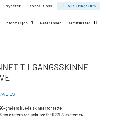

Nyheter

Kontakt oss

Fallsikringskurs
Informasjon
Referanser
Sertifikater
NNET TILGANGSSKINNE
RVE
AVE.LS
90-graders buede skinner for tette
 63 cm ekstern radiuskurve for R27LS-systemer.