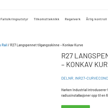
Fallsikringsutstyr
Tilkomstteknikk
Regelverk
Årlig kontroll
 Rail
/ R27 Langspennet tilgangsskinne – Konkav Kurve
R27 LANGSPE
– KONKAV KU
DELNR. INR27-CURVECONC
Harken Industrial introduserer 
radiusinstallasjoner opp til en