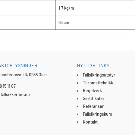
1.7 kg/m
63 cm
AKTOPLYSNINGER
NYTTIGE LINKS
ansteensvei 3, 0988 Oslo
Fallsikringsutstyr
Tilkomstteknikk
8 15 11 07
Regelverk
fallsikkerhet.no
Sertifikater
Referanser
Fallsikringskurs
Kontakt